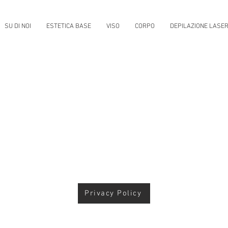
SU DI NOI
ESTETICA BASE
VISO
CORPO
DEPILAZIONE LASE
Privacy Policy