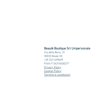
Beautè Boutique Srl Unipersonale
Via della Bova, 31
30033 Noale VE
+39 3311499699
P.IVA IT 04315400277
Privacy Policy
Cookie Policy
Termini e condizioni