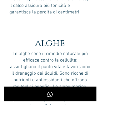
il calco assicura più tonicità e
garantisce la perdita di centimetri.
alghe
Le alghe sono il rimedio naturale più
efficace contro la cellulite:
assottigliano il punto vita e favoriscono
il drenaggio dei liquidi. Sono ricche di
nutrienti e antiossidanti che offrono
molteplici benefici. Le alghe marine,
grazie alla loro compatibilità con il
plasma del corpo umano, stimolano
invece il drenaggio.