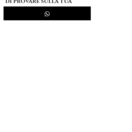
di provare sulla tua 
pelle un benessere 
diverso, profondo, 
autentico.
Prima data disponibile: 8 aprile.
Prenota subito il tuo trattamento e inizia 
a rimettere in equilibrio ciò che conta 
davvero: te stessa.
Corpo