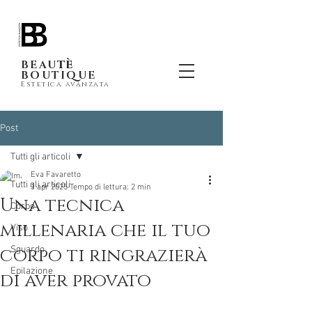
tè
BEAU
BOUTIQUE
Estetica avanzata
Post
Tutti gli articoli
Eva Favaretto
Tutti gli articoli
1 apr 2025
Tempo di lettura: 2 min
Una tecnica
Corpo
millenaria che il tuo
Viso
corpo ti ringrazierà
Sguardo
Epilazione
di aver provato