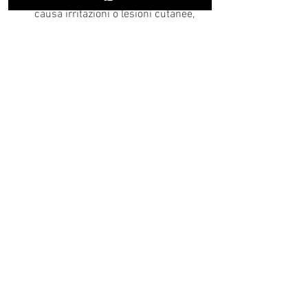
causa irritazioni o lesioni cutanee, 
evitando così l'insorgere della 
follicolite.
Prima e dopo l'epilazione laser
La lotta alla follicolite può essere 