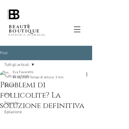
tè
BEAU
BOUTIQUE
Estetica avanzata
Post
Tutti gli articoli
Eva Favaretto
Tutti gli articoli
14 lug 2023
Tempo di lettura: 3 min
Problemi di
Corpo
follicolite? La
Viso
soluzione definitiva
Sguardo
Epilazione