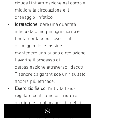
riduce l'infiammazione nel corpo e 
migliora la circolazione e il 
drenaggio linfatico. 
Idratazione
: bere una quantità 
adeguata di acqua ogni giorno è 
fondamentale per favorire il 
drenaggio delle tossine e 
mantenere una buona circolazione. 
Favorire il processo di 
detossinazione attraverso i decotti 
Tisanoreica garantisce un risultato 
ancora più efficace.
Esercizio fisico
: l'attività fisica 
regolare contribuisce a ridurre il 
gonfiore e a potenziare i benefici 
della pressoterapia. L'esercizio aiuta 
anche a rilasciare endorfine, 
migliorando l'umore e l'energia 
generale.