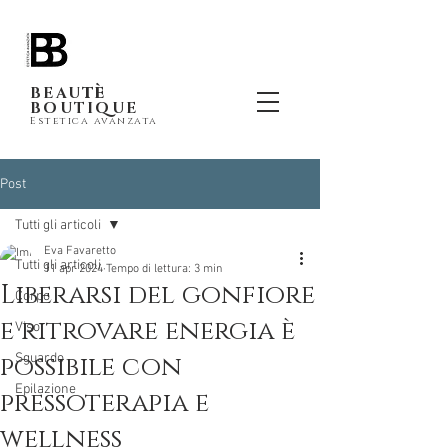
tè
BEAU
BOUTIQUE
Estetica avanzata
Post
Tutti gli articoli
Eva Favaretto
Tutti gli articoli
11 apr 2024
Tempo di lettura: 3 min
Liberarsi del gonfiore
Corpo
e ritrovare energia è
Viso
possibile con
Sguardo
Epilazione
pressoterapia e
wellness